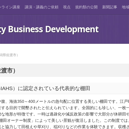
ンライン講座
講演・講義のご依頼
視点
規約類の公開
新聞記事
地
ty Business Development
潟県佐渡市）
佐渡市）
IAHS）に認定されている代表的な棚田
腹、海抜350～400メートルの急勾配に位置する美しい棚田です
。江戸
産する目的で開墾されたと伝えられています
。全国的にも珍しい、一枚
峻な地形が特徴です
。一時は過疎化や減反政策の影響で大部分が休耕田
「棚田オーナー制度」によって美しい景観が復活しました
。この制度では
民と協力して田植えや草刈り、稲刈りなどの作業を体験できます
。収穫