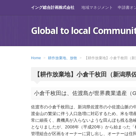
Skip
イング総合計画株式会社
地域マネジメント
申請書オ
to
main
content
Global to local Communi
Home
耕作放棄地、放牧
【耕作放棄地】小倉千枚田（新
【耕作放棄地】小倉千枚田（新潟県
小倉千枚田は、佐渡島が世界農業遺産（G
佐渡市の小倉千枚田は、新潟県佐渡市の小佐渡山脈の中
渡金山の繁栄に伴う人口急増に対応するため、米を増
常に細長く、農機具が入らないような田んぼも残る急
となりましたが、2008年（平成20年）から始まった
管理組合が区画をオーナーに貸し出し、オーナーは住