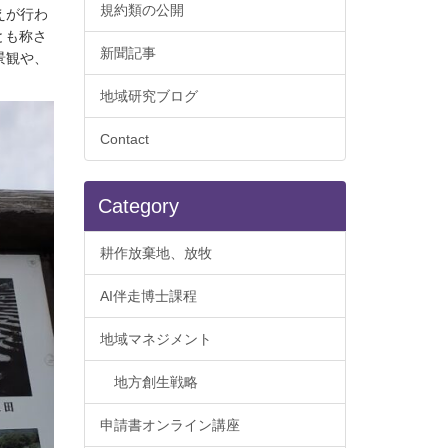
規約類の公開
えが行わ
とも称さ
新聞記事
景観や、
地域研究ブログ
Contact
Category
耕作放棄地、放牧
AI伴走博士課程
地域マネジメント
地方創生戦略
申請書オンライン講座