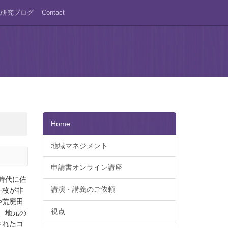
域研究ブログ
Contact
Home
地域マネジメント
申請書オンライン講座
時代に佐
講演・講義のご依頼
一枚が非
や荒廃田
視点
、地元の
されたコ